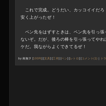
これで完成。どうだい、カッコイイだろ
安く上がったぜ！
ペン先をはずすときは、ペン先を引っ張
ないぞ。だが、後ろの棒を引っ張ってやれ
ケだ。我ながらよくできてるぜ！
by
南無ヲ
[
100均
]
[
文具
]
[
工作
]
[
ペン
]
[
レトロ
]
[
コメント(1)
｜
トラ