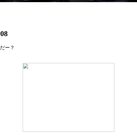
08
んだー？